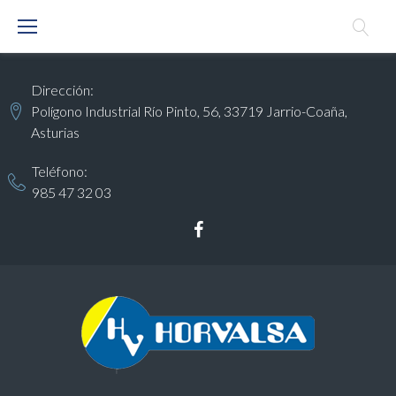
S
k
i
Dirección:
p
Polígono Industrial Río Pinto, 56, 33719 Jarrio-Coaña,
t
Asturias
o
c
Teléfono:
985 47 32 03
o
n
t
F
e
a
n
c
t
e
b
o