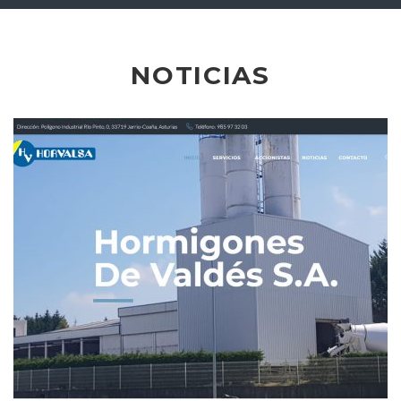
o
k
NOTICIAS