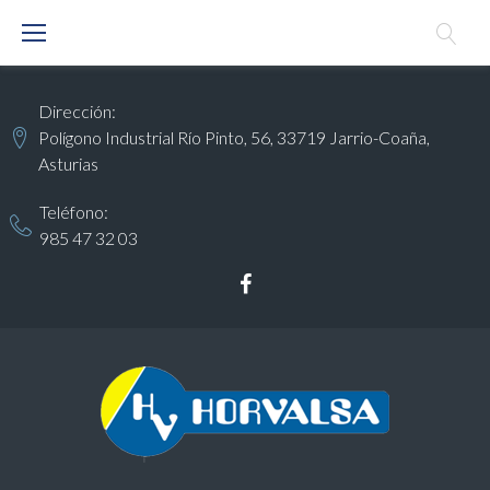
S
k
i
Dirección:
p
Polígono Industrial Río Pinto, 56, 33719 Jarrio-Coaña,
t
Asturias
o
c
Teléfono:
985 47 32 03
o
n
t
F
e
a
n
c
t
e
b
o